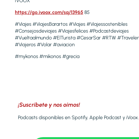
IVOOX
https://go.ivoox.com/sq/13965
85
#Viajes #ViajesBarartos #Viajes #Viajessostenibles
#Consejosdeviajes #Viajesfelices #Podcastdeviajes
#Vueltaalmundo #ElTurista #CesarSar #RTW #Traveler
#Viajeros #Volar #aviacion
#mykonos #mikonos #grecia
¡Suscríbete y nos oímos!
Podcasts disponibles en Spotify, Apple Podcast y iVoox.