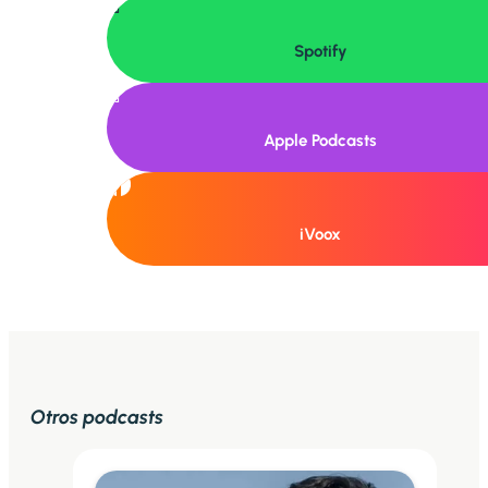

Spotify

Apple Podcasts
iVoox
Otros podcasts