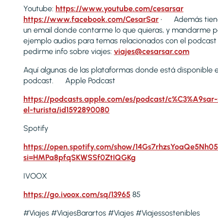
Youtube:
https://www.youtube.com/cesarsar
https://www.facebook.com/CesarSar
• Además tien
un email donde contarme lo que quieras, y mandarme p
ejemplo audios para temas relacionados con el podcast
pedirme info sobre viajes:
viajes@cesarsar.com
Aquí algunas de las plataformas donde está disponible e
podcast. Apple Podcast
https://podcasts.apple.com/es/podcast/c%C3%A9sar-
el-turista/id1592890080
Spotify
https://open.spotify.com/show/14Gs7rhzsYoaQe5Nh05
si=HMPa8pfqSKWSSf0ZtIQGKg
IVOOX
https://go.ivoox.com/sq/13965
85
#Viajes #ViajesBarartos #Viajes #Viajessostenibles