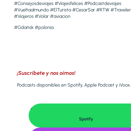
#Consejosdeviajes #Viajesfelices #Podcastdeviajes
#Vueltaalmundo #ElTurista #CesarSar #RTW #Traveler
#Viajeros #Volar #aviacion
#Gdańsk #polonia
¡Suscríbete y nos oímos!
Podcasts disponibles en Spotify, Apple Podcast y iVoox.

Spotify
