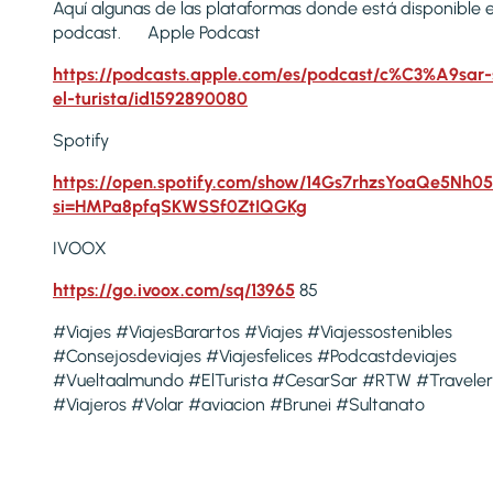
Aquí algunas de las plataformas donde está disponible e
podcast. Apple Podcast
https://podcasts.apple.com/es/podcast/c%C3%A9sar-
el-turista/id1592890080
Spotify
https://open.spotify.com/show/14Gs7rhzsYoaQe5Nh05
si=HMPa8pfqSKWSSf0ZtIQGKg
IVOOX
https://go.ivoox.com/sq/13965
85
#Viajes #ViajesBarartos #Viajes #Viajessostenibles
#Consejosdeviajes #Viajesfelices #Podcastdeviajes
#Vueltaalmundo #ElTurista #CesarSar #RTW #Traveler
#Viajeros #Volar #aviacion #Brunei #Sultanato