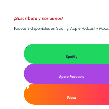
¡Suscríbete y nos oímos!
Podcasts disponibles en Spotify, Apple Podcast y iVoox.

Spotify

Apple Podcasts
iVoox