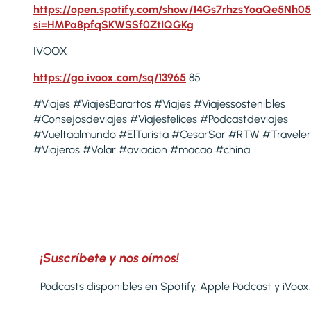
https://open.spotify.com/show/14Gs7rhzsYoaQe5Nh05
si=HMPa8pfqSKWSSf0ZtIQGKg
IVOOX
https://go.ivoox.com/sq/13965
85
#Viajes #ViajesBarartos #Viajes #Viajessostenibles
#Consejosdeviajes #Viajesfelices #Podcastdeviajes
#Vueltaalmundo #ElTurista #CesarSar #RTW #Traveler
#Viajeros #Volar #aviacion #macao #china
¡Suscríbete y nos oímos!
Podcasts disponibles en Spotify, Apple Podcast y iVoox.