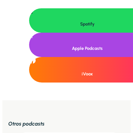

Spotify

Apple Podcasts
iVoox
Otros podcasts