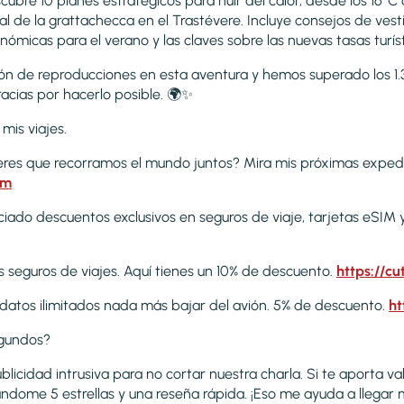
bre 10 planes estratégicos para huir del calor, desde los 16°C
al de la grattachecca en el Trastévere. Incluye consejos de ves
micas para el verano y las claves sobre las nuevas tasas turís
ón de reproducciones en esta aventura y hemos superado los 1.
racias por hacerlo posible. 🌍✨
mis viajes.
ieres que recorramos el mundo juntos? Mira mis próximas exped
om
ociado descuentos exclusivos en seguros de viaje, tarjetas eSIM
s seguros de viajes. Aquí tienes un 10% de descuento.
https://cu
 datos ilimitados nada más bajar del avión. 5% de descuento.
ht
gundos?
licidad intrusiva para no cortar nuestra charla. Si te aporta va
dome 5 estrellas y una reseña rápida. ¡Eso me ayuda a llegar m