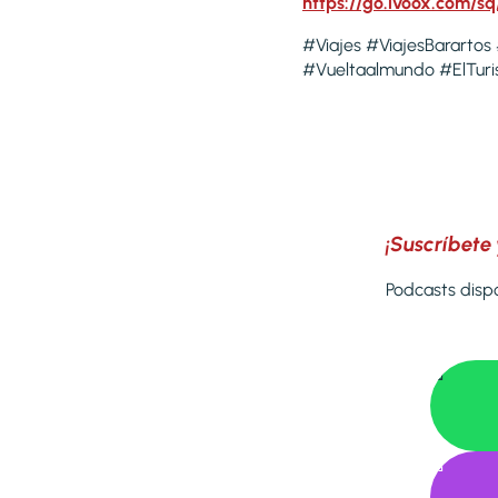
https://go.ivoox.com/sq
#Viajes #ViajesBarartos
#Vueltaalmundo #ElTuri
¡Suscríbete 
Podcasts dispo

