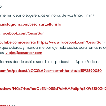
o
ame tus ideas o sugerencias en notas de voz (máx. 1 min):
.instagram.com/cesarsar_elturista
.facebook.com/CesarSar
outube.com/cesarsar
https://www.facebook.com/CesarSar
•
 que quieras, y mandarme por ejemplo audios para temas rela
jes:
viajes@cesarsar.com
taformas donde está disponible el podcast. Apple Podcast
.com/es/podcast/c%C3%A9sar-sar-el-turista/id1592890080
.com/show/14Gs7rhzsYoaQe5Nh05SsI?si=HMPa8pfqSKWSSf0Zt