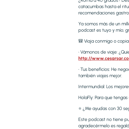
¿Roma a 40 grados? Descu
catacumbas hasta el ritu
recomendaciones gastronó
Ya somos más de un mill
podcast es tuyo y mío; g
🎒 Viaja conmigo o copia 
• Vámonos de viaje: ¿Qu
http://www.cesarsar.c
• Tus beneficios: He neg
también viajes mejor.
Intermundial: Los mejore
HolaFly: Para que tengas
⭐ ¿Me ayudas con 30 se
Este podcast no tiene pub
agradecérmelo es regalán