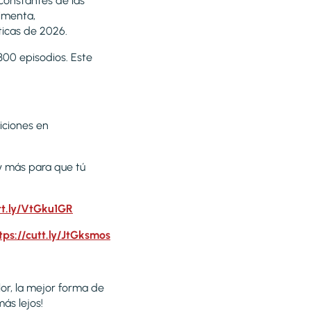
 constantes de las
timenta,
ticas de 2026.
300 episodios. Este
iciones en
 y más para que tú
tt.ly/VtGku1GR
tps://cutt.ly/JtGksmos
lor, la mejor forma de
ás lejos!