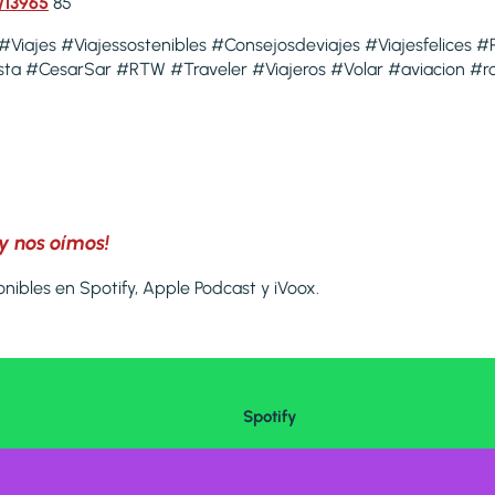
/13965
85
 #Viajes #Viajessostenibles #Consejosdeviajes #Viajesfelices #
sta #CesarSar #RTW #Traveler #Viajeros #Volar #aviacion #ro
y nos oímos!
nibles en Spotify, Apple Podcast y iVoox.
Spotify