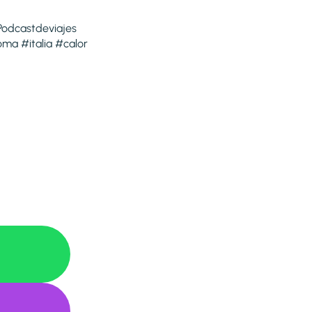
Podcastdeviajes
ma #italia #calor