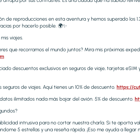
e atrapa por sus contrastes. Es una ciudad que ha sabido reinve
ón de reproducciones en esta aventura y hemos superado los 1.
racias por hacerlo posible. 🌍✨
mis viajes.
ieres que recorramos el mundo juntos? Mira mis próximas exped
om
ociado descuentos exclusivos en seguros de viaje, tarjetas eSIM
s seguros de viajes. Aquí tienes un 10% de descuento.
https://cu
 datos ilimitados nada más bajar del avión. 5% de descuento.
ht
gundos?
licidad intrusiva para no cortar nuestra charla. Si te aporta va
dome 5 estrellas y una reseña rápida. ¡Eso me ayuda a llegar m