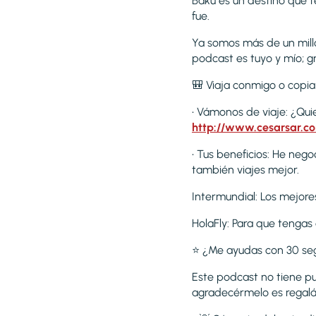
Bakú es un destino que t
fue.
Ya somos más de un mill
podcast es tuyo y mío; g
🎒 Viaja conmigo o copia 
• Vámonos de viaje: ¿Qu
http://www.cesarsar.c
• Tus beneficios: He neg
también viajes mejor.
Intermundial: Los mejore
HolaFly: Para que tengas
⭐ ¿Me ayudas con 30 se
Este podcast no tiene pub
agradecérmelo es regalán