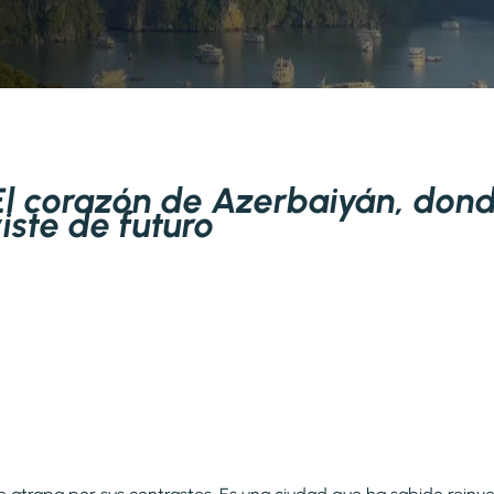
 El corazón de Azerbaiyán, dond
iste de futuro