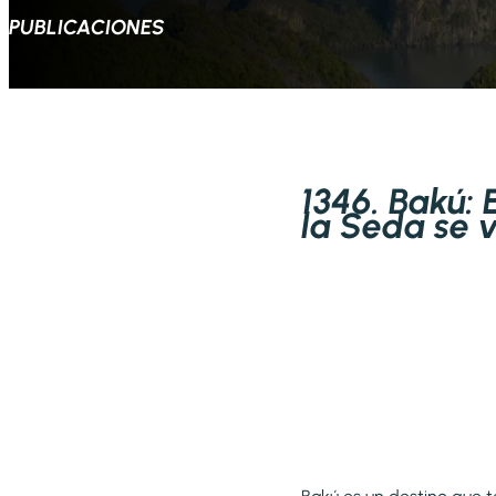
PUBLICACIONES
1346. Bakú:
la Seda se v