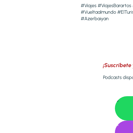
#Viajes #ViajesBarartos
#Vueltaalmundo #ElTuri
#Azerbaiyan
¡Suscríbete 
Podcasts dispo

