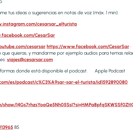
o
ame tus ideas o sugerencias en notas de voz (máx. 1 min):
.instagram.com/cesarsar_elturista
.facebook.com/CesarSar
outube.com/cesarsar
https://www.facebook.com/CesarSar
•
 que quieras, y mandarme por ejemplo audios para temas rela
jes:
viajes@cesarsar.com
taformas donde está disponible el podcast. Apple Podcast
.com/es/podcast/c%C3%A9sar-sar-el-turista/id1592890080
.com/show/14Gs7rhzsYoaQe5Nh05SsI?si=HMPa8pfqSKWSSf0Zt
/13965
85