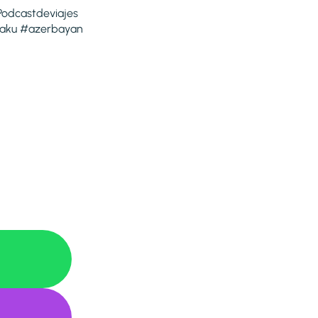
Podcastdeviajes
baku #azerbayan