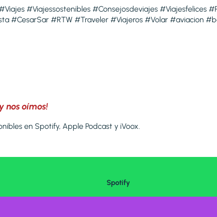
 #Viajes #Viajessostenibles #Consejosdeviajes #Viajesfelices #
sta #CesarSar #RTW #Traveler #Viajeros #Volar #aviacion #
y nos oímos!
nibles en Spotify, Apple Podcast y iVoox.
Spotify