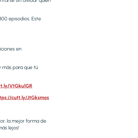
ntarse sin olvidar quién
300 episodios. Este
iciones en
 y más para que tú
tt.ly/VtGku1GR
tps://cutt.ly/JtGksmos
lor, la mejor forma de
ás lejos!