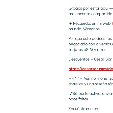
Gracias por estar aquí —¡
me encanta compartirla
✈️ Recuerda, en mi web
mundo. Vámonos!
Por qué este podcast es
negociado con diversas 
tarjetas eSIM y otros.
Descuentos – César Sar | 
https://cesarsar.com/d
⭐️⭐️⭐️⭐️⭐️ Aún no moneti
estrellas y una reseña 
💡Sé parte activa: envía
hace falta).
Encuéntrame en: