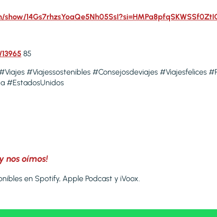
.com/show/14Gs7rhzsYoaQe5Nh05SsI?si=HMPa8pfqSKWSSf0Zt
/13965
85
 #Viajes #Viajessostenibles #Consejosdeviajes #Viajesfelices #
ta #EstadosUnidos
y nos oímos!
nibles en Spotify, Apple Podcast y iVoox.