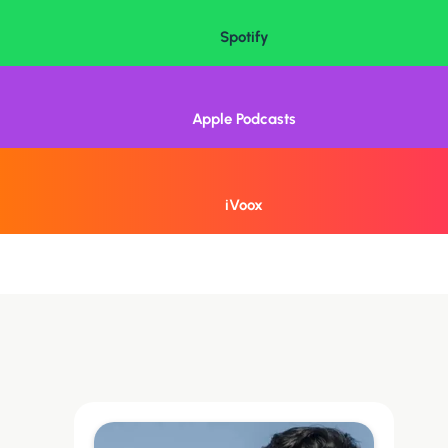
Spotify
Apple Podcasts
iVoox