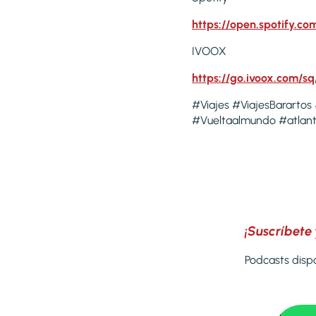
https://open.spotify
IVOOX
https://go.ivoox.com/sq
#Viajes #ViajesBarartos
#Vueltaalmundo #atlan
¡Suscríbete 
Podcasts dispo
