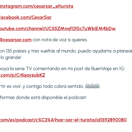
instagram.com/cesarsar_elturista
facebook.com/CesarSar
youtube.com/channel/UC55ZMnqfOlSc7uWbIEM4bDw
s@cesarsar.com
con nota de voz si quieres.
on 135 países y tres vueltas al mundo, puedo ayudarte a plane
 lo grande!
apoya la serie TV comentando en mi post de BuenViaje en IG:
m.com/p/CrKqoyzubKZ
r es vivir, y contigo todo cobra sentido. 🤗🤗🤗
aformas donde está disponible el podcast.
.com/es/podcast/c%C3%A9sar-sar-el-turista/id1592890080