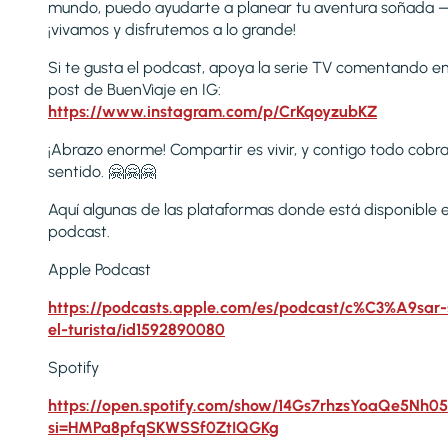
mundo, puedo ayudarte a planear tu aventura soñada 
¡vivamos y disfrutemos a lo grande!
Si te gusta el podcast, apoya la serie TV comentando e
post de BuenViaje en IG:
https://www.instagram.com/p/CrKqoyzubKZ
¡Abrazo enorme! Compartir es vivir, y contigo todo cobr
sentido. 🤗🤗🤗
Aquí algunas de las plataformas donde está disponible e
podcast.
Apple Podcast
https://podcasts.apple.com/es/podcast/c%C3%A9sar-
el-turista/id1592890080
Spotify
https://open.spotify.com/show/14Gs7rhzsYoaQe5Nh05
si=HMPa8pfqSKWSSf0ZtIQGKg