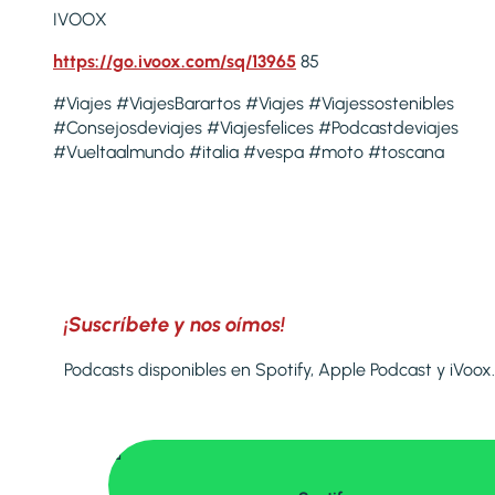
IVOOX
https://go.ivoox.com/sq/13965
85
#Viajes #ViajesBarartos #Viajes #Viajessostenibles
#Consejosdeviajes #Viajesfelices #Podcastdeviajes
#Vueltaalmundo #italia #vespa #moto #toscana
¡Suscríbete y nos oímos!
Podcasts disponibles en Spotify, Apple Podcast y iVoox.
