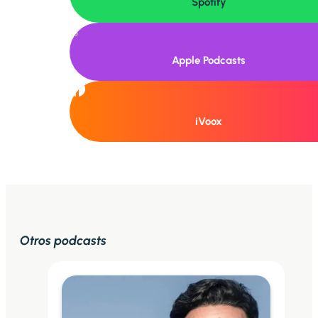
Spotify

Apple Podcasts
iVoox
Otros podcasts