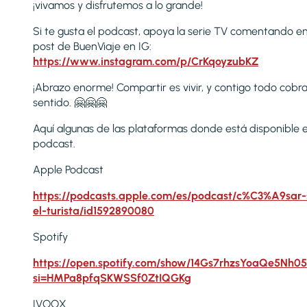
¡vivamos y disfrutemos a lo grande!
Si te gusta el podcast, apoya la serie TV comentando e
post de BuenViaje en IG:
https://www.instagram.com/p/CrKqoyzubKZ
¡Abrazo enorme! Compartir es vivir, y contigo todo cobr
sentido. 🤗🤗🤗
Aquí algunas de las plataformas donde está disponible e
podcast.
Apple Podcast
https://podcasts.apple.com/es/podcast/c%C3%A9sar-
el-turista/id1592890080
Spotify
https://open.spotify.com/show/14Gs7rhzsYoaQe5Nh05
si=HMPa8pfqSKWSSf0ZtIQGKg
IVOOX