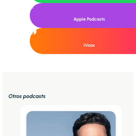

Apple Podcasts
iVoox
Otros podcasts