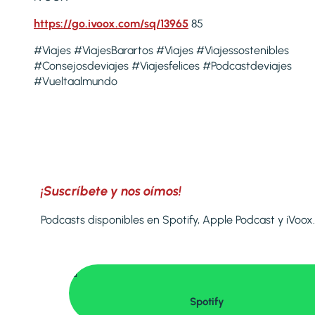
https://go.ivoox.com/sq/13965
85
#Viajes #ViajesBarartos #Viajes #Viajessostenibles
#Consejosdeviajes #Viajesfelices #Podcastdeviajes
#Vueltaalmundo
¡Suscríbete y nos oímos!
Podcasts disponibles en Spotify, Apple Podcast y iVoox.

Spotify