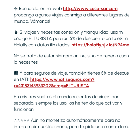
✈️ Recuerda, en mi web
http://www.cesarsar.com
propongo algunos viajes conmigo a diferentes lugares de
mundo. Vámonos!
📳 Si viajas y necesitas conexión y tranquilidad, usa mi
código ELTURISTA para un 5% de descuento en tu eSim
Holafly con datos ilimitados.
https://holafly.sjv.io/N94m
No se trata de estar siempre online, sino de tenerlo cua
lo necesites.
🏥 Y para seguros de viaje, también tienes 5% de descu
en IATI:
https://www.iatiseguros.com?
r=43183143933202&cmp=ELTURISTA
En mis tres vueltas al mundo y cientos de viajes por
separado, siempre los uso, los he tenido que activar y
funcionan.
⭐️⭐️⭐️⭐️⭐️ Aún no monetizo automáticamente para no
interrumpir nuestra charla, pero te pido una mano: dam