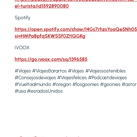
el-turista/id1592890080
Spotify
https://open.spotify.com/show/14Gs7rhzsYoaQe5Nh05
si=HMPa8pfqSKWSSf0ZtIQGKg
IVOOX
https://go.ivoox.com/sq/1396585
#Viajes #ViajesBarartos #Viajes #Viajessostenibles
#Consejosdeviajes #Viajesfelices #Podcastdeviajes
#Vueltaalmundo #oregon #losgoonies #goonies #astor
#usa #esradosUnidos