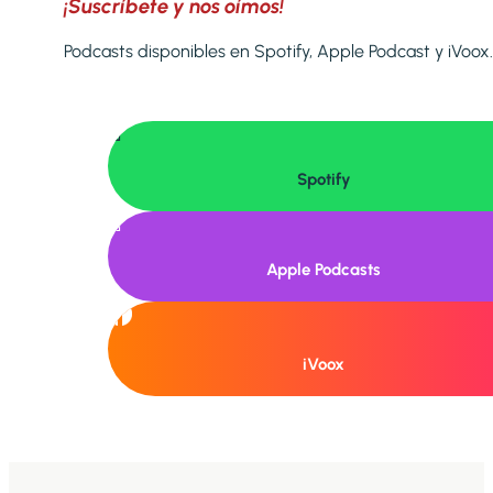
¡Suscríbete y nos oímos!
Podcasts disponibles en Spotify, Apple Podcast y iVoox.

Spotify

Apple Podcasts
iVoox