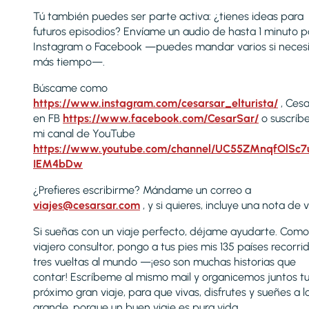
Tú también puedes ser parte activa: ¿tienes ideas para
futuros episodios? Envíame un audio de hasta 1 minuto p
Instagram o Facebook —puedes mandar varios si necesi
más tiempo—.
Búscame como
https://www.instagram.com/cesarsar_elturista/
, Ces
en FB
https://www.facebook.com/CesarSar/
o suscríb
mi canal de YouTube
https://www.youtube.com/channel/UC55ZMnqfOlSc
IEM4bDw
¿Prefieres escribirme? Mándame un correo a
viajes@cesarsar.com
, y si quieres, incluye una nota de 
Si sueñas con un viaje perfecto, déjame ayudarte. Como
viajero consultor, pongo a tus pies mis 135 países recorri
tres vueltas al mundo —¡eso son muchas historias que
contar! Escríbeme al mismo mail y organicemos juntos t
próximo gran viaje, para que vivas, disfrutes y sueñes a l
grande, porque un buen viaje es pura vida.