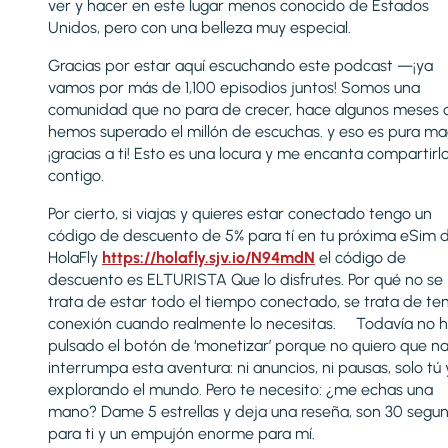
ver y hacer en este lugar menos conocido de Estados
Unidos, pero con una belleza muy especial.
Gracias por estar aquí escuchando este podcast —¡ya
vamos por más de 1,100 episodios juntos! Somos una
comunidad que no para de crecer, hace algunos meses 
hemos superado el millón de escuchas. y eso es pura ma
¡gracias a ti! Esto es una locura y me encanta compartirl
contigo.
Por cierto, si viajas y quieres estar conectado tengo un
código de descuento de 5% para tí en tu próxima eSim 
HolaFly
https://holafly.sjv.io/N94mdN
el código de
descuento es ELTURISTA Que lo disfrutes. Por qué no se
trata de estar todo el tiempo conectado, se trata de te
conexión cuando realmente lo necesitas. Todavía no 
pulsado el botón de ‘monetizar’ porque no quiero que n
interrumpa esta aventura: ni anuncios, ni pausas, solo tú 
explorando el mundo. Pero te necesito: ¿me echas una
mano? Dame 5 estrellas y deja una reseña, son 30 segu
para ti y un empujón enorme para mí.