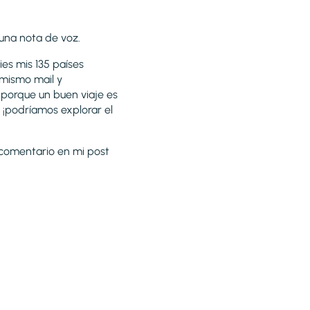
ye una nota de voz.
ies mis 135 países
 mismo mail y
, porque un buen viaje es
: ¡podríamos explorar el
n comentario en mi post