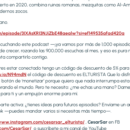
 puerto en 2020, combina ruinas romanas, mezquitas como Al-Am
ernos zocos.
ano.
com/episode/3IXAsKRI3NJiZbE48aealw?si=ef149535afad420a
escuchando este podcast —¡ya vamos por más de 1,000 episodi
 crecer, rozando las 900,000 escuchas al mes, y eso es pura mag
nta compartirlo contigo.
quieres estar conectado tengo un código de descuento de 5% para
sjv.io/N94mdN
el código de descuento es ELTURISTA Que lo disfr
 botón de ‘monetizar’ porque quiero que nada interrumpa esta a
lorando el mundo. Pero te necesito: ¿me echas una mano? Dame 
 para ti y un empujón enorme para mí.
rte activa: ¿tienes ideas para futuros episodios? Envíame un a
ok —puedes mandar varios si necesitas más tiempo—.
www.instagram.com/cesarsar_elturista/
,
CesarSar
en FB
com/CesarSar/
o suscríbete a mi canal de YouTube