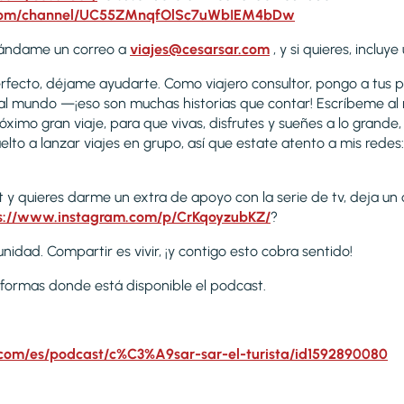
.com/channel/UC55ZMnqfOlSc7uWbIEM4bDw
Mándame un correo a
viajes@cesarsar.com
, y si quieres, inclu
erfecto, déjame ayudarte. Como viajero consultor, pongo a tus p
s al mundo —¡eso son muchas historias que contar! Escríbeme al
ximo gran viaje, para que vivas, disfrutes y sueñes a lo grande
lto a lanzar viajes en grupo, así que estate atento a mis redes
t y quieres darme un extra de apoyo con la serie de tv, deja u
s://www.instagram.com/p/CrKqoyzubKZ/
?
dad. Compartir es vivir, ¡y contigo esto cobra sentido!
aformas donde está disponible el podcast.
.com/es/podcast/c%C3%A9sar-sar-el-turista/id1592890080