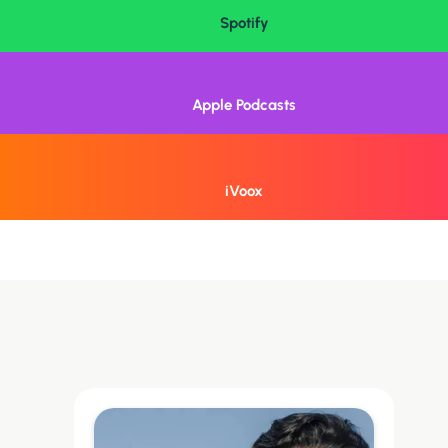
Spotify
Apple Podcasts
iVoox