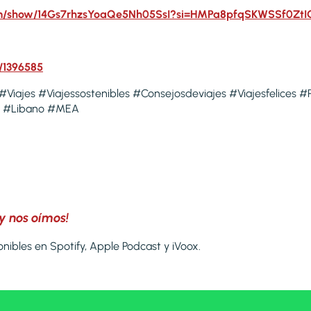
.com/show/14Gs7rhzsYoaQe5Nh05SsI?si=HMPa8pfqSKWSSf0Zt
q/1396585
 #Viajes #Viajessostenibles #Consejosdeviajes #Viajesfelices #
t #Libano #MEA
y nos oímos!
nibles en Spotify, Apple Podcast y iVoox.