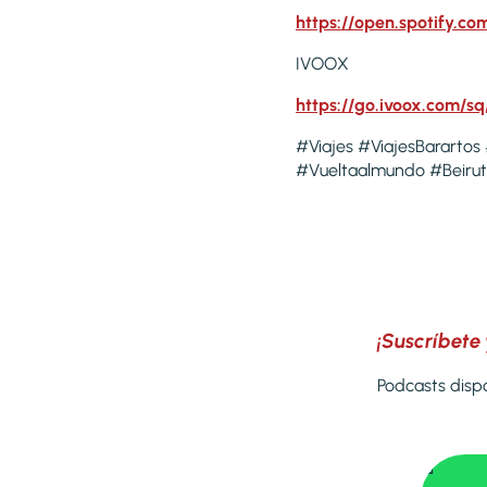
https://open.spotify
IVOOX
https://go.ivoox.com/s
#Viajes #ViajesBarartos
#Vueltaalmundo #Beiru
¡Suscríbete 
Podcasts dispo
